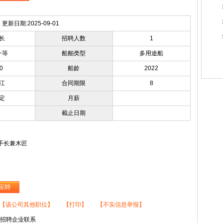
更新日期:2025-09-01
长
招聘人数
1
一等
船舶类型
多用途船
0
船龄
2022
江
合同期限
8
定
月薪
截止日期
水手长兼木匠
应聘
【该公司其他职位】
【打印】
【不实信息举报】
与招聘企业联系