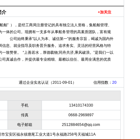
简介
+加关注
船舶” ），是经工商局注册登记的具有独立法人资格，集船舶管理、
为一体的公司。现拥有一支多年从事船务管理的高素质团队，富有规
 公司始终秉承“以人为本、诚信第一”的服务宗旨，竭诚为国内外
训信息、就业指导及职务晋升服务。追求务实、灵活的经营风格与特
一致赞誉。 “上善若水，厚德载物;同舟共济,乘风破浪。”是我们一以
公司真诚合作，并提供最专业精细、最赖以信任、最周全满意的优质
通过企业实名认证（2011-09-01）
信用指数：
20
手机
13410174330
传真
0668-2969897
电子邮箱
2512884654@qq.com
市宝安区福永镇塘尾工业大道1号永福路258号天福城11A