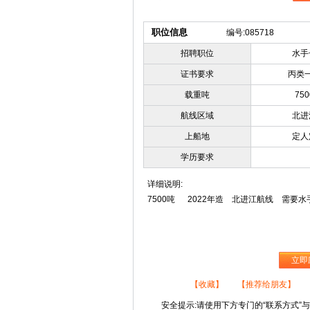
职位信息
编号:085718
招聘职位
水手
证书要求
丙类
载重吨
750
航线区域
北进
上船地
定人
学历要求
详细说明:
7500吨 2022年造 北进江航线 需要
立即
【收藏】
【推荐给朋友】
安全提示:请使用下方专门的“联系方式”