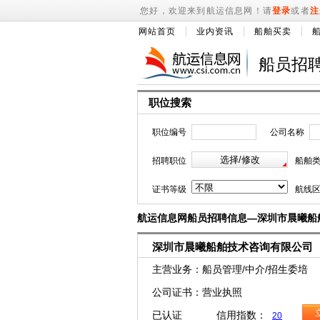
您好，欢迎来到航运信息网！请
登录
或者
注
网站首页
业内资讯
船舶买卖
船员招
职位搜索
职位编号
公司名称
招聘职位
船舶
证书等级
航线
航运信息网船员招聘信息—深圳市晨曦船
深圳市晨曦船舶技术咨询有限公司
主营业务：船员管理/中介/招生委培
公司证书：营业执照
已认证 信用指数：
20