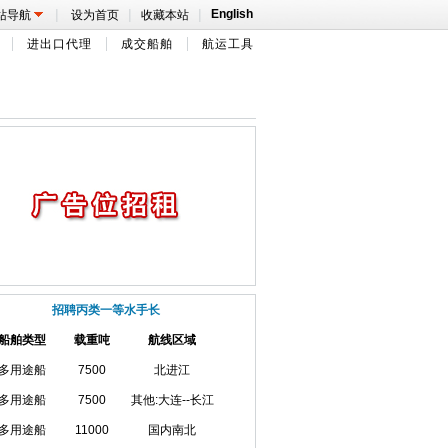
|
|
|
English
站导航
设为首页
收藏本站
进出口代理
成交船舶
航运工具
招聘丙类一等水手长
船舶类型
载重吨
航线区域
多用途船
7500
北进江
多用途船
7500
其他:大连--长江
多用途船
11000
国内南北