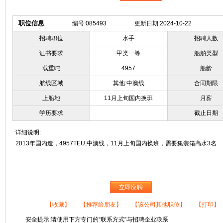
职位信息
编号:085493
更新日期:2024-10-22
招聘职位
水手
招聘人数
证书要求
甲类一等
船舶类型
载重吨
4957
船龄
航线区域
其他:中澳线
合同期限
上船地
11月上旬国内换班
月薪
学历要求
截止日期
详细说明:
2013年国内造，4957TEU,中澳线，11月上旬国内换班，需要集装箱高水3名
立即应聘
【收藏】
【推荐给朋友】
【该公司其他职位】
【打印】
安全提示:请使用下方专门的“联系方式”与招聘企业联系