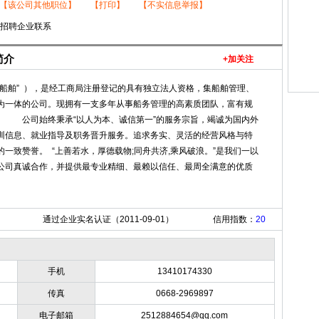
【该公司其他职位】
【打印】
【不实信息举报】
与招聘企业联系
简介
+加关注
船舶” ），是经工商局注册登记的具有独立法人资格，集船舶管理、
为一体的公司。现拥有一支多年从事船务管理的高素质团队，富有规
 公司始终秉承“以人为本、诚信第一”的服务宗旨，竭诚为国内外
训信息、就业指导及职务晋升服务。追求务实、灵活的经营风格与特
一致赞誉。 “上善若水，厚德载物;同舟共济,乘风破浪。”是我们一以
公司真诚合作，并提供最专业精细、最赖以信任、最周全满意的优质
通过企业实名认证（2011-09-01）
信用指数：
20
手机
13410174330
传真
0668-2969897
电子邮箱
2512884654@qq.com