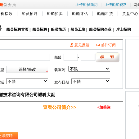
|
|
册
新会员
上传船员简历
上传船舶资料
网
船价指数
船员招聘
船舶拍卖
船舶评估
船舶租赁
货盘中心
聘
船员招聘首页
|
船员招聘
|
船员简历
|
船员工资
|
船员招聘企业
|
岸上招聘
意见反馈
邮件订阅
船龄
-
类型
载重吨
区域
发布日期
舶技术咨询有限公司诚聘大副
查看公司简介>>
+加关注
立即应聘