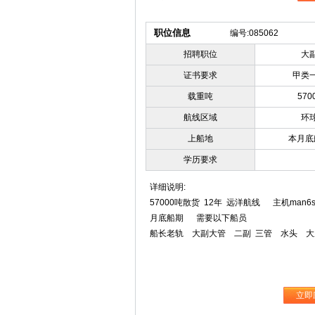
职位信息
编号:085062
招聘职位
大
证书要求
甲类
载重吨
570
航线区域
环
上船地
本月底
学历要求
详细说明:
57000吨散货 12年 远洋航线 主机man
月底船期 需要以下船员
船长老轨 大副大管 二副 三管 水头 大
立即