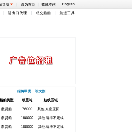
|
|
|
English
站导航
设为首页
收藏本站
进出口代理
成交船舶
航运工具
招聘甲类一等大副
船舶类型
载重吨
航线区域
散货船
76000
其他:东南亚回国航线
散货船
180000
其他:远洋不定线
散货船
180000
其他:远洋不定线