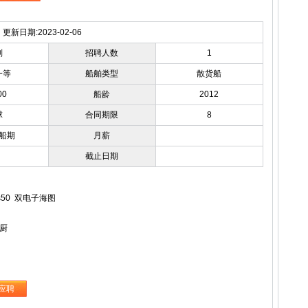
更新日期:2023-02-06
副
招聘人数
1
一等
船舶类型
散货船
00
船龄
2012
球
合同期限
8
船期
月薪
截止日期
6s50 双电子海图
厨
应聘