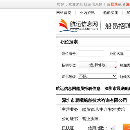
您好，欢迎来到航运信息网！请
登录
或者
注
网站首页
业内资讯
船舶买卖
船员招
职位搜索
职位编号
公司名称
招聘职位
船舶
证书等级
航线
航运信息网船员招聘信息—深圳市晨曦船
深圳市晨曦船舶技术咨询有限公司
主营业务：船员管理/中介/招生委培
公司证书：营业执照
已认证 信用指数：
20