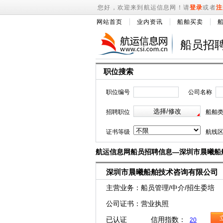
您好，欢迎来到航运信息网！请
登录
或者
注
网站首页
业内资讯
船舶买卖
船员招
职位搜索
职位编号
公司名称
招聘职位
船舶
证书等级
航线
航运信息网船员招聘信息—深圳市晨曦船
深圳市晨曦船舶技术咨询有限公司
主营业务：船员管理/中介/招生委培
公司证书：营业执照
已认证 信用指数：
20