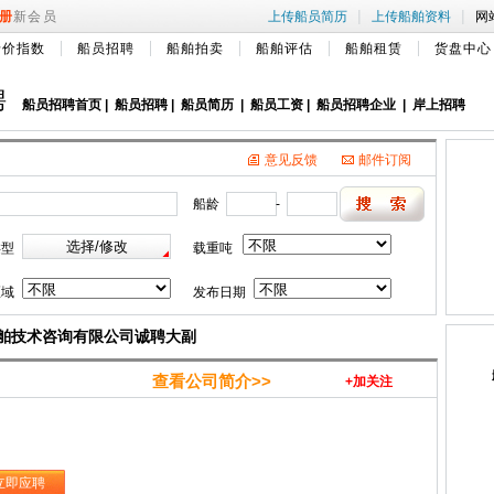
|
|
册
新会员
上传船员简历
上传船舶资料
网
船价指数
船员招聘
船舶拍卖
船舶评估
船舶租赁
货盘中心
聘
船员招聘首页
|
船员招聘
|
船员简历
|
船员工资
|
船员招聘企业
|
岸上招聘
意见反馈
邮件订阅
船龄
-
类型
载重吨
区域
发布日期
舶技术咨询有限公司诚聘大副
查看公司简介>>
+加关注
立即应聘