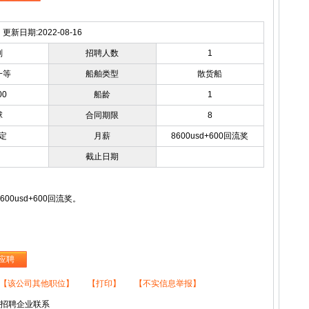
更新日期:2022-08-16
副
招聘人数
1
一等
船舶类型
散货船
00
船龄
1
球
合同期限
8
定
月薪
8600usd+600回流奖
截止日期
0usd+600回流奖。
应聘
【该公司其他职位】
【打印】
【不实信息举报】
与招聘企业联系