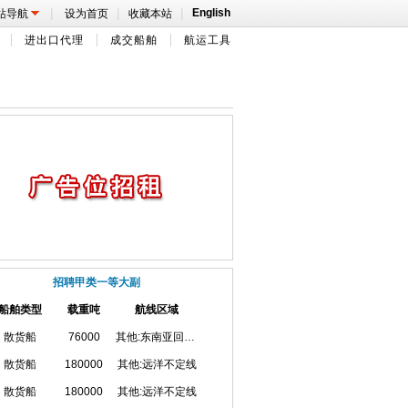
|
|
|
English
站导航
设为首页
收藏本站
进出口代理
成交船舶
航运工具
招聘甲类一等大副
船舶类型
载重吨
航线区域
散货船
76000
其他:东南亚回国航线
散货船
180000
其他:远洋不定线
散货船
180000
其他:远洋不定线