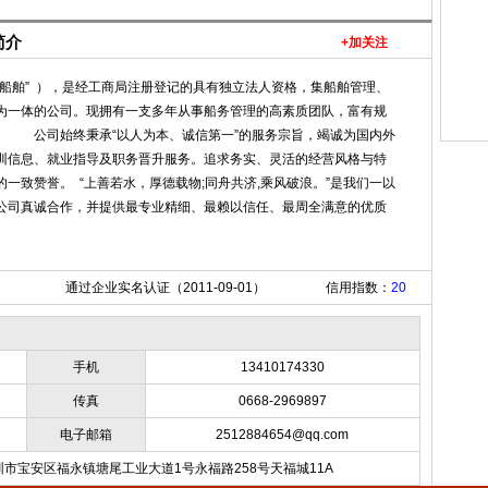
简介
+加关注
船舶” ），是经工商局注册登记的具有独立法人资格，集船舶管理、
为一体的公司。现拥有一支多年从事船务管理的高素质团队，富有规
 公司始终秉承“以人为本、诚信第一”的服务宗旨，竭诚为国内外
训信息、就业指导及职务晋升服务。追求务实、灵活的经营风格与特
一致赞誉。 “上善若水，厚德载物;同舟共济,乘风破浪。”是我们一以
公司真诚合作，并提供最专业精细、最赖以信任、最周全满意的优质
通过企业实名认证（2011-09-01）
信用指数：
20
手机
13410174330
传真
0668-2969897
电子邮箱
2512884654@qq.com
市宝安区福永镇塘尾工业大道1号永福路258号天福城11A