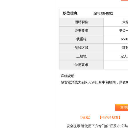
职位信息
编号:084892
招聘职位
大
证书要求
甲类
载重吨
650
航线区域
环
上船地
定人
学历要求
详细说明:
散货远洋线大副6.5万吨8月中旬船期，薪资860
立即
【收藏】
【推荐给朋友】
安全提示:请使用下方专门的“联系方式”