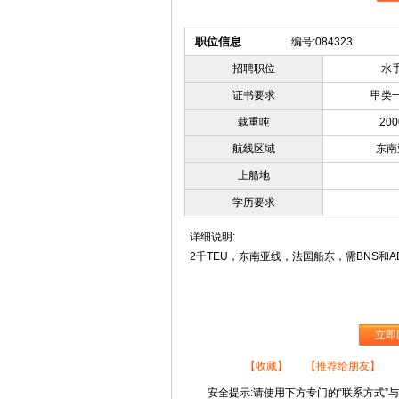
职位信息
编号:084323
招聘职位
水
证书要求
甲类
载重吨
200
航线区域
东南
上船地
学历要求
详细说明:
2千TEU，东南亚线，法国船东，需BNS和
立即
【收藏】
【推荐给朋友】
安全提示:请使用下方专门的“联系方式”