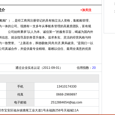
简介
+加关注
船舶” ），是经工商局注册登记的具有独立法人资格，集船舶管理、
为一体的公司。现拥有一支多年从事船务管理的高素质团队，富有规
 公司始终秉承“以人为本、诚信第一”的服务宗旨，竭诚为国内外
训信息、就业指导及职务晋升服务。追求务实、灵活的经营风格与特
一致赞誉。 “上善若水，厚德载物;同舟共济,乘风破浪。”是我们一以
公司真诚合作，并提供最专业精细、最赖以信任、最周全满意的优质
通过企业实名认证（2011-09-01）
信用指数：
20
手机
13410174330
传真
0668-2969897
电子邮箱
2512884654@qq.com
市宝安区福永镇塘尾工业大道1号永福路258号天福城11A