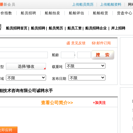
|
|
册
新会员
上传船员简历
上传船舶资料
网
船价指数
船员招聘
船舶拍卖
船舶评估
船舶租赁
货盘中心
聘
船员招聘首页
|
船员招聘
|
船员简历
|
船员工资
|
船员招聘企业
|
岸上招聘
意见反馈
邮件订阅
船龄
-
类型
载重吨
区域
发布日期
舶技术咨询有限公司诚聘水手
查看公司简介>>
+加关注
立即应聘