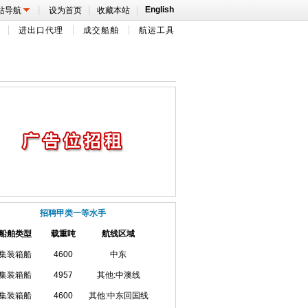
|
|
|
English
站导航
设为首页
收藏本站
进出口代理
成交船舶
航运工具
招聘甲类一等水手
船舶类型
载重吨
航线区域
集装箱船
4600
中东
集装箱船
4957
其他:中澳线
集装箱船
4600
其他:中东回国线