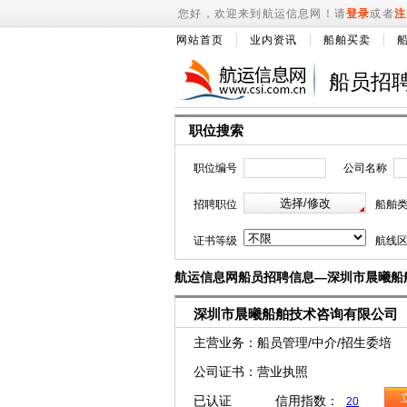
您好，欢迎来到航运信息网！请
登录
或者
注
网站首页
业内资讯
船舶买卖
船员招
职位搜索
职位编号
公司名称
招聘职位
船舶
证书等级
航线
航运信息网船员招聘信息—深圳市晨曦船
深圳市晨曦船舶技术咨询有限公司
主营业务：船员管理/中介/招生委培
公司证书：营业执照
已认证 信用指数：
20