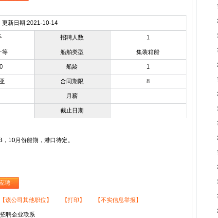
更新日期:2021-10-14
手
招聘人数
1
一等
船舶类型
集装箱船
0
船龄
1
亚
合同期限
8
月薪
截止日期
AB，10月份船期，港口待定。
应聘
【该公司其他职位】
【打印】
【不实信息举报】
与招聘企业联系