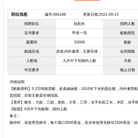
职位信息
编号:084188
更新日期:2021-09-13
招聘职位
轮机长
招聘人数
证书要求
甲类一等
船舶类型
载重吨
53000
船龄
航线区域
其他:内外兼营，主要菲律宾回国
合同期限
上船地
九月中下旬国内上船
月薪
学历要求
截止日期
详细说明:
【船舶资料】5.3万吨散货船，多条姊妹船，2010年下水的国企船，内外兼营
货回国，目前主要是菲律回国。
【需求】船长，大副，三副，老轨，大管，三管，水手长机工长，木匠，水手
【船期】9月中下旬船期，国内上船
备注：
跑外时，若使用克林吊，每个港口3000美金，若没有使用克林吊1500美金；