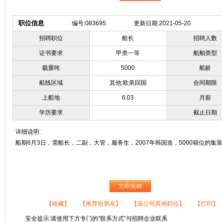
职位信息
编号:083695
更新日期:2021-05-20
招聘职位
船长
招聘人数
证书要求
甲类一等
船舶类型
载重吨
5000
船龄
航线区域
其他:欧美回国
合同期限
上船地
6.03
月薪
学历要求
截止日期
详细说明:
船期6月3日，需船长，二副，大管，服务生，2007年韩国造，5000箱位的集
立即应聘
【收藏】
【推荐给朋友】
【该公司其他职位】
【打印】
安全提示:请使用下方专门的“联系方式”与招聘企业联系