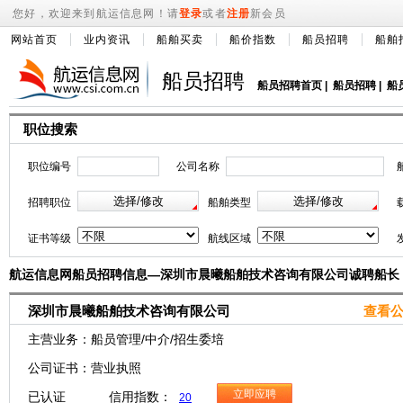
您好，欢迎来到航运信息网！请
登录
或者
注册
新会员
网站首页
业内资讯
船舶买卖
船价指数
船员招聘
船舶
船员招聘
船员招聘首页
|
船员招聘
|
船
职位搜索
职位编号
公司名称
招聘职位
船舶类型
证书等级
航线区域
航运信息网船员招聘信息—深圳市晨曦船舶技术咨询有限公司诚聘船长
深圳市晨曦船舶技术咨询有限公司
查看公
主营业务：船员管理/中介/招生委培
公司证书：营业执照
立即应聘
已认证 信用指数：
20