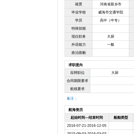
籍贯
河南省新乡市
毕业学校
威海市交通学院
学历
高中（中专）
特殊技能
现任职务
大厨
外语能力
一般
政治面貌
求职意向
应聘职位
大厨
合同期限要求
航线要求
备注：
航海资历
起始时间—结束时间
船舶类型
2016-07-21-2016-12-05
2015-09-03-2016-03-03