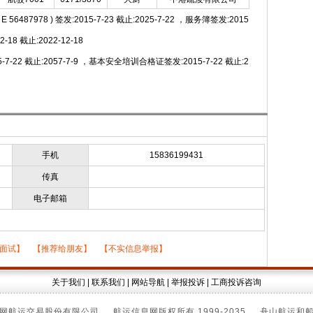
 56487978 ) 签发:2015-7-23 截止:2025-7-22 ，服务簿签发:2015
2-18 截止:2022-12-18
-22 截止:2057-7-9 ，基本安全培训合格证签发:2015-7-22 截止:2
手机
15836199431
传真
电子邮箱
面试
】 【
推荐给朋友
】 【
不实信息举报
】
关于我们
|
联系我们
|
网站导航
|
举报投诉
|
工商投诉咨询
网航运交易股份有限公司 航运信息网版权所有 1999-2035 舟山航运和