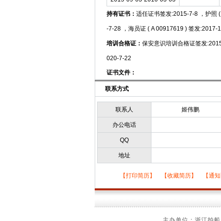
持有证书：
适任证书签发:2015-7-8 ，护照 ( E
-7-28 ，海员证 ( A 00917619 ) 签发:2017-1
培训合格证：
保安意识培训合格证签发:2015-7
020-7-22
证书文件：
联系方式
联系人
姬伟鹏
办公电话
QQ
地址
【
打印简历
】 【
收藏简历
】 【
通知
主办单位：浙江拍船