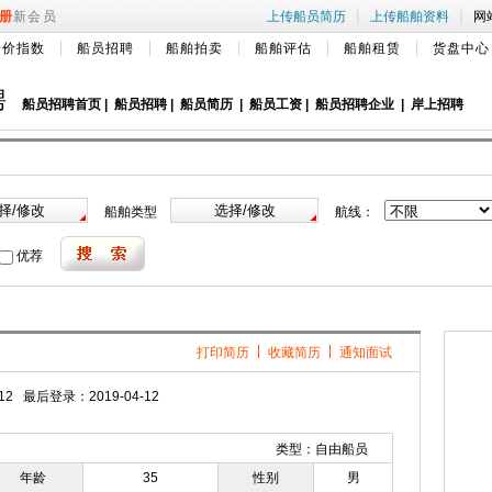
|
|
册
新会员
上传船员简历
上传船舶资料
网
船价指数
船员招聘
船舶拍卖
船舶评估
船舶租赁
货盘中心
聘
船员招聘首页
|
船员招聘
|
船员简历
|
船员工资
|
船员招聘企业
|
岸上招聘
船舶类型
航线：
优荐
打印简历
收藏简历
通知面试
2 最后登录：2019-04-12
类型：自由船员
年龄
35
性别
男