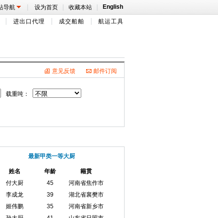
|
|
|
English
站导航
设为首页
收藏本站
进出口代理
成交船舶
航运工具
意见反馈
邮件订阅
载重吨：
最新甲类一等大厨
姓名
年龄
籍贯
付大厨
45
河南省焦作市
李成龙
39
湖北省襄樊市
姬伟鹏
35
河南省新乡市