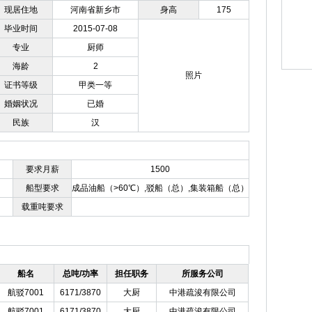
现居住地
河南省新乡市
身高
175
毕业时间
2015-07-08
专业
厨师
海龄
2
照片
证书等级
甲类一等
婚姻状况
已婚
民族
汉
要求月薪
1500
船型要求
成品油船（>60℃）,驳船（总）,集装箱船（总）
载重吨要求
船名
总吨/功率
担任职务
所服务公司
航驳7001
6171/3870
大厨
中港疏浚有限公司
航驳7001
6171/3870
大厨
中港疏浚有限公司