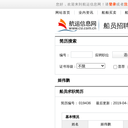
您好，欢迎来到航运信息网！请
登录
或者
注
网站首页
业内资讯
船舶买卖
船员招
简历搜索
编号：
应聘职位
证书等级：
普荐
姬伟鹏
船员求职简历
简历编号： 019436 最后更新：2019-04-1
基本情况
姓名
姬伟鹏