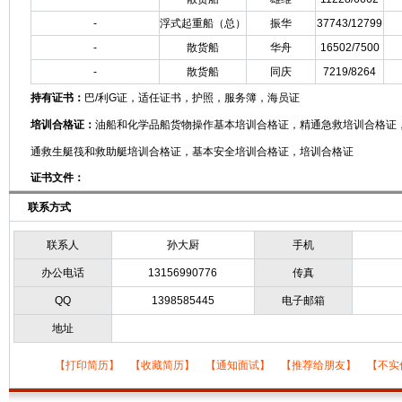
-
浮式起重船（总）
振华
37743/12799
-
散货船
华舟
16502/7500
-
散货船
同庆
7219/8264
持有证书：
巴/利G证，适任证书，护照，服务簿，海员证
培训合格证：
油船和化学品船货物操作基本培训合格证，精通急救培训合格证
通救生艇筏和救助艇培训合格证，基本安全培训合格证，培训合格证
证书文件：
联系方式
联系人
孙大厨
手机
办公电话
13156990776
传真
QQ
1398585445
电子邮箱
地址
【
打印简历
】 【
收藏简历
】 【
通知面试
】 【
推荐给朋友
】 【
不实