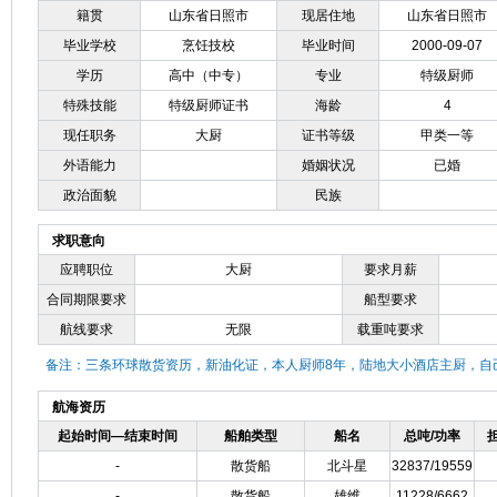
籍贯
山东省日照市
现居住地
山东省日照市
毕业学校
烹饪技校
毕业时间
2000-09-07
学历
高中（中专）
专业
特级厨师
特殊技能
特级厨师证书
海龄
4
现任职务
大厨
证书等级
甲类一等
外语能力
婚姻状况
已婚
政治面貌
民族
求职意向
应聘职位
大厨
要求月薪
合同期限要求
船型要求
航线要求
无限
载重吨要求
备注：三条环球散货资历，新油化证，本人厨师8年，陆地大小酒店主厨，自
航海资历
起始时间—结束时间
船舶类型
船名
总吨/功率
-
散货船
北斗星
32837/19559
-
散货船
雄维
11228/6662