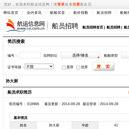
您好，欢迎来到航运信息网！请
登录
或者
注册
新会员
网站首页
业内资讯
船舶买卖
船价指数
船员招聘
船舶
船员招聘
船员招聘首页
|
船员招聘
|
船
简历搜索
编号：
应聘职位
船舶类型
证书等级：
普荐
优荐
孙大厨
船员求职简历
简历编号： 018966 最后更新：2014-09-28 最后登录：2014-09-28
基本情况
姓名
孙大厨
年龄
41